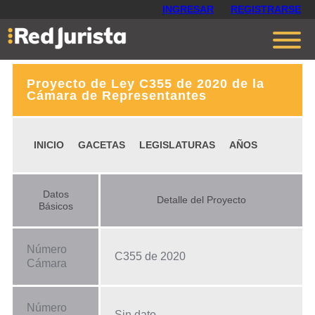
INGRESAR
REGISTRARSE
Proyecto de Ley C355 de 2020 de la
Contáctanos
Cámara de Representantes
Ventajas
INICIO
GACETAS
LEGISLATURAS
AÑOS
Cómo funciona
Opiniones
Datos
Detalle del Proyecto
Planes
Básicos
Número
C355 de 2020
Cámara
Número
Sin dato