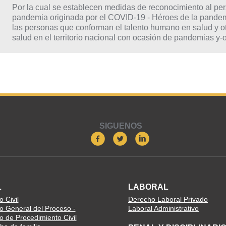
Por la cual se establecen medidas de reconocimiento al per
pandemia originada por el COVID-19 - Héroes de la pandemi
las personas que conforman el talento humano en salud y otr
salud en el territorio nacional con ocasión de pandemias y-
SIGUENOS
L
LABORAL
 Civil
Derecho Laboral Privado
o General del Proceso -
Laboral Administrativo
o de Procedimiento Civil