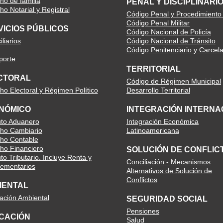
ho de familia
PENAL Y DISCIPLINARI
o Notarial y Registral
Código Penal y Procedimiento
Código Penal Militar
VICIOS PÚBLICOS
Código Nacional de Policía
liarios
Código Nacional de Tránsito
Código Penitenciario y Carcela
porte
TERRITORIAL
CTORAL
Código de Régimen Municipal
ho Electoral y Régimen Político
Desarrollo Territorial
NÓMICO
INTEGRACIÓN INTERNA
uto Aduanero
Integración Económica
ho Cambiario
Latinoamericana
ho Contable
ho Financiero
SOLUCIÓN DE CONFLIC
to Tributario. Incluye Renta y
Conciliación - Mecanismos
ementarios
Alternativos de Solución de
Conflictos
IENTAL
lación Ambiental
SEGURIDAD SOCIAL
Pensiones
CACIÓN
Salud