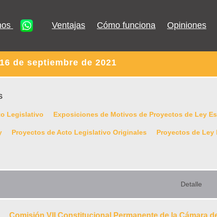
nos
Ventajas
Cómo funciona
Opiniones
16 de septiembre de 2021
S
o Legislativo
Exposiciones de Motivos de Proyectos de Ley Est
y
Proyectos de Acto Legislativo Originales
Proyectos de Ley 
Detalle
Comisión VII Constitucional Permanente de la Cámara d