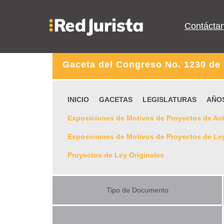
Contácta
Gaceta del Congreso No. 1230 de 
INICIO
GACETAS
LEGISLATURAS
AÑO
Exposiciones de Motivos de Proyectos de Act
Exposiciones de Motivos de Proyectos de Le
Proyectos de Ley Originales
Tipo de Documento