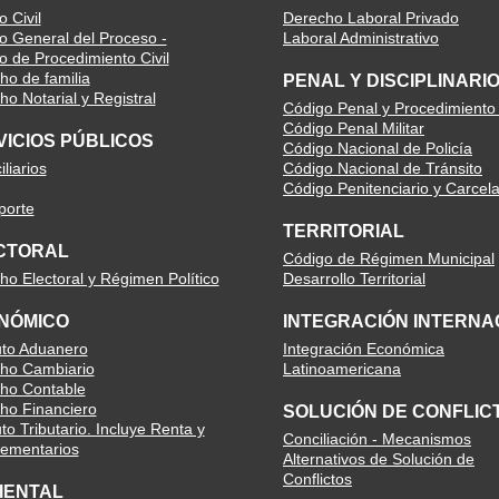
 Civil
Derecho Laboral Privado
o General del Proceso -
Laboral Administrativo
o de Procedimiento Civil
ho de familia
PENAL Y DISCIPLINARI
o Notarial y Registral
Código Penal y Procedimiento
Código Penal Militar
VICIOS PÚBLICOS
Código Nacional de Policía
liarios
Código Nacional de Tránsito
Código Penitenciario y Carcela
porte
TERRITORIAL
CTORAL
Código de Régimen Municipal
ho Electoral y Régimen Político
Desarrollo Territorial
NÓMICO
INTEGRACIÓN INTERNA
uto Aduanero
Integración Económica
ho Cambiario
Latinoamericana
ho Contable
ho Financiero
SOLUCIÓN DE CONFLIC
to Tributario. Incluye Renta y
Conciliación - Mecanismos
ementarios
Alternativos de Solución de
Conflictos
IENTAL