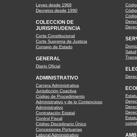
Leyes desde 1968
Código
Decretos desde 1990
Códig
Códig
Derec
COLECCION DE
Derech
JURISPRUDENCIA
Corte Constitucional
SER
Corte Suprema de Justicia
Domici
Consejo de Estado
Salud
Trans
GENERAL
Diario Oficial
ELE
Derec
ADMINISTRATIVO
Carrera Administrativa
ECO
Jurisdicción Coactiva
Estat
Código de Procedimiento
Derec
Administrativo y de lo Contencioso
Derec
Administrativo
Derec
Contratación Estatal
Estatu
Control Fiscal
compl
Código Disciplinario Único
Concesiones Portuarias
Laboral Administrativo
AMB