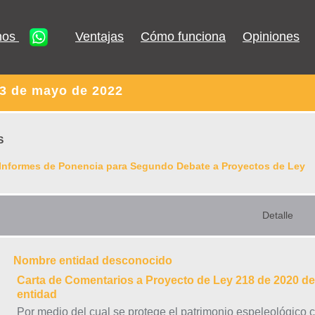
nos
Ventajas
Cómo funciona
Opiniones
13 de mayo de 2022
S
Informes de Ponencia para Segundo Debate a Proyectos de Ley
Detalle
Nombre entidad desconocido
Carta de Comentarios a Proyecto de Ley 218 de 2020 de
entidad
Por medio del cual se protege el patrimonio espeleológico