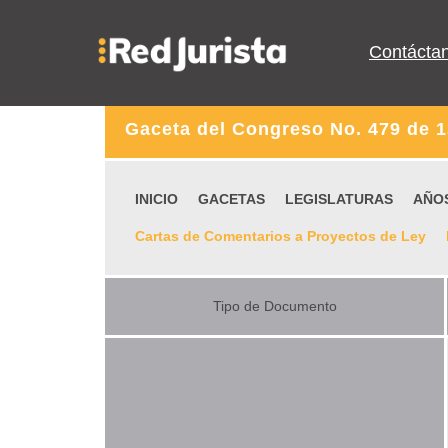
Contácta
Gaceta del Congreso No. 479 de 
INICIO
GACETAS
LEGISLATURAS
AÑO
Cartas de Comentarios a Proyectos de Ley
Tipo de Documento