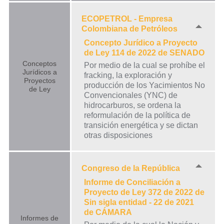
ECOPETROL - Empresa
Colombiana de Petróleos
Concepto Jurídico a Proyecto
de Ley 114 de 2022 de SENADO
Conceptos
Por medio de la cual se prohíbe el
Jurídicos a
fracking, la exploración y
Proyectos
producción de los Yacimientos No
de Ley
Convencionales (YNC) de
hidrocarburos, se ordena la
reformulación de la política de
transición energética y se dictan
otras disposiciones
Congreso de la República
Informe de Conciliación a
Proyecto de Ley 372 de 2022 de
Sin sigla entidad - 22 de 2021
de CÁMARA
Informes de