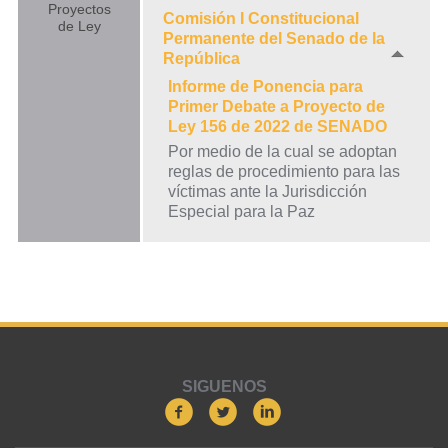
Proyectos
Comisión I Constitucional
de Ley
Permanente del Senado de la
República
Informe de Ponencia para
Primer Debate a Proyecto de
Ley 156 de 2022 de SENADO
Por medio de la cual se adoptan
reglas de procedimiento para las
víctimas ante la Jurisdicción
Especial para la Paz
SIGUENOS