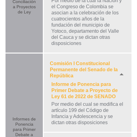
Por medio de la cual la Nación y
Conciliación
el Congreso de Colombia se
a Proyectos
de Ley
asocian a la celebración de los
cuatrocientos años de la
fundación del municipio de
Yotoco, departamento del Valle
del Cauca y se dictan otras
disposiciones
Comisión I Constitucional
Permanente del Senado de la
República
Informe de Ponencia para
Primer Debate a Proyecto de
Ley 61 de 2022 de SENADO
Por medio del cual se modifica el
artículo 199 del Código de
Infancia y Adolescencia y se
Informes de
dictan otras disposiciones
Ponencia
para Primer
Debate a