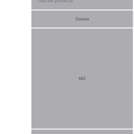
Tipo de proyecto
Gaceta
682