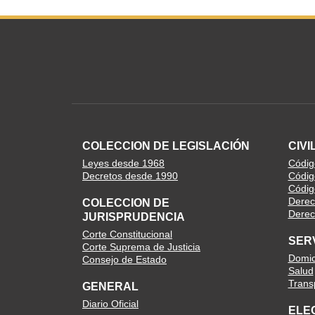
COLECCION DE LEGISLACIÓN
CIVI
Leyes desde 1968
Código
Decretos desde 1990
Códig
Códig
Derec
COLECCION DE
Derech
JURISPRUDENCIA
Corte Constitucional
SER
Corte Suprema de Justicia
Domici
Consejo de Estado
Salud
Trans
GENERAL
Diario Oficial
ELE