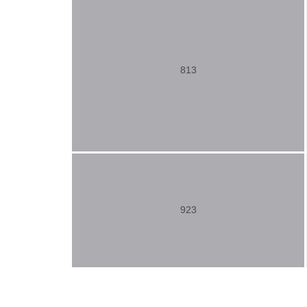
813
923