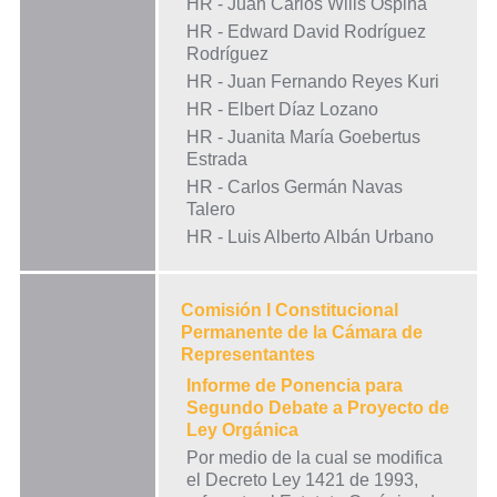
HR - Juan Carlos Wills Ospina
HR - Edward David Rodríguez
Rodríguez
HR - Juan Fernando Reyes Kuri
HR - Elbert Díaz Lozano
HR - Juanita María Goebertus
Estrada
HR - Carlos Germán Navas
Talero
HR - Luis Alberto Albán Urbano
Comisión I Constitucional
Permanente de la Cámara de
Representantes
Informe de Ponencia para
Segundo Debate a Proyecto de
Ley Orgánica
Por medio de la cual se modifica
el Decreto Ley 1421 de 1993,