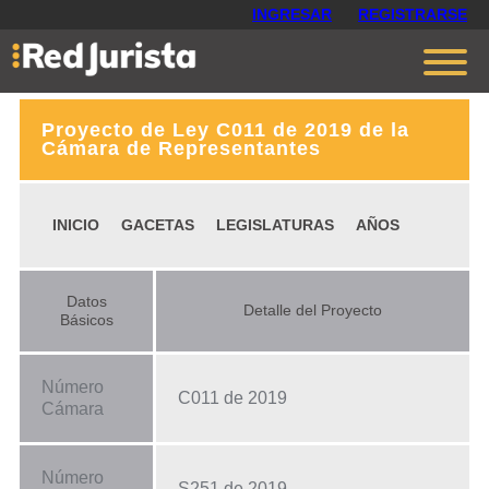
INGRESAR
REGISTRARSE
Proyecto de Ley C011 de 2019 de la
Contáctanos
Cámara de Representantes
Ventajas
INICIO
GACETAS
LEGISLATURAS
AÑOS
Cómo funciona
Opiniones
Datos
Detalle del Proyecto
Planes
Básicos
Número
C011 de 2019
Cámara
Número
S251 de 2019