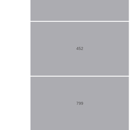
452
799