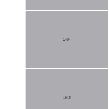
1484
1915