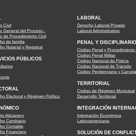
L
LABORAL
 Civil
Derecho Laboral Privado
o General del Proceso -
Laboral Administrativo
o de Procedimiento Civil
ho de familia
PENAL Y DISCIPLINARI
o Notarial y Registral
Código Penal y Procedimiento
Código Penal Militar
VICIOS PÚBLICOS
Código Nacional de Policía
liarios
Código Nacional de Tránsito
Código Penitenciario y Carcela
porte
TERRITORIAL
CTORAL
Código de Régimen Municipal
ho Electoral y Régimen Político
Desarrollo Territorial
NÓMICO
INTEGRACIÓN INTERNA
uto Aduanero
Integración Económica
ho Cambiario
Latinoamericana
ho Contable
ho Financiero
SOLUCIÓN DE CONFLIC