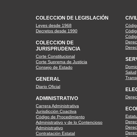
COLECCION DE LEGISLACIÓN
CIVI
Leyes desde 1968
Código
Decretos desde 1990
Códig
Códig
Derec
COLECCION DE
Derech
JURISPRUDENCIA
Corte Constitucional
SER
Corte Suprema de Justicia
Domici
Consejo de Estado
Salud
Trans
GENERAL
Diario Oficial
ELE
Derec
ADMINISTRATIVO
Carrera Administrativa
ECO
Jurisdicción Coactiva
Estat
Código de Procedimiento
Derec
Administrativo y de lo Contencioso
Derec
Administrativo
Derec
Contratación Estatal