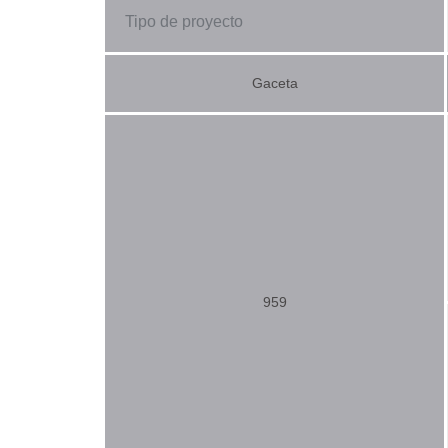
Tipo de proyecto
Gaceta
959