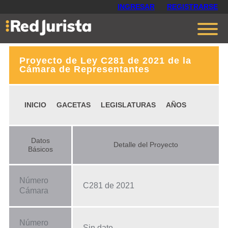
INGRESAR
REGISTRARSE
Proyecto de Ley C281 de 2021 de la
Contáctanos
Cámara de Representantes
Ventajas
INICIO
GACETAS
LEGISLATURAS
AÑOS
Cómo funciona
Opiniones
Datos
Detalle del Proyecto
Planes
Básicos
Número
C281 de 2021
Cámara
Número
Sin dato