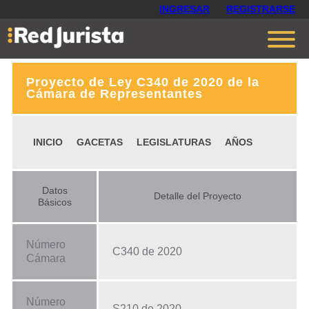
INGRESAR
REGISTRARSE
Proyecto de Ley C340 de 2020 de la
Contáctanos
Cámara de Representantes
Ventajas
INICIO
GACETAS
LEGISLATURAS
AÑOS
Cómo funciona
Opiniones
Datos
Detalle del Proyecto
Planes
Básicos
Número
C340 de 2020
Cámara
Número
S210 de 2020