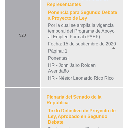
Representantes
Ponencia para Segundo Debate
a Proyecto de Ley
Por la cual se amplía la vigencia
temporal del Programa de Apoyo
920
al Empleo Formal (PAEF)
Fecha: 15 de septiembre de 2020
Página: 1
Ponentes:
HR - John Jairo Roldán
Avendaño
HR - Néstor Leonardo Rico Rico
Plenaria del Senado de la
República
Texto Definitivo de Proyecto de
Ley, Aprobado en Segundo
Debate