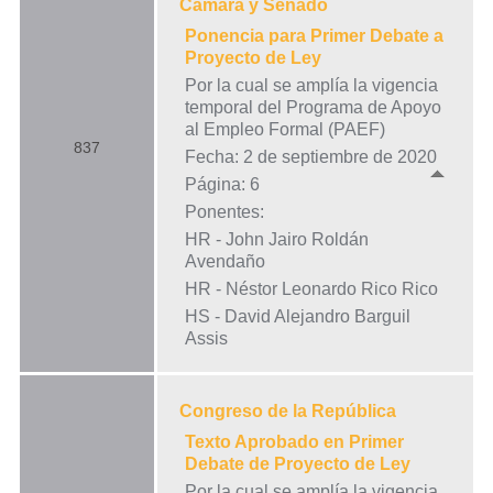
Cámara y Senado
Ponencia para Primer Debate a
Proyecto de Ley
Por la cual se amplía la vigencia
temporal del Programa de Apoyo
al Empleo Formal (PAEF)
837
Fecha: 2 de septiembre de 2020
Página: 6
Ponentes:
HR - John Jairo Roldán
Avendaño
HR - Néstor Leonardo Rico Rico
HS - David Alejandro Barguil
Assis
Congreso de la República
Texto Aprobado en Primer
Debate de Proyecto de Ley
Por la cual se amplía la vigencia