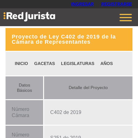
INGRESAR
REGISTRARSE
Proyecto de Ley C402 de 2019 de la
Contáctanos
Cámara de Representantes
Ventajas
INICIO
GACETAS
LEGISLATURAS
AÑOS
Cómo funciona
Opiniones
Datos
Detalle del Proyecto
Planes
Básicos
Número
C402 de 2019
Cámara
Número
S251 de 2019