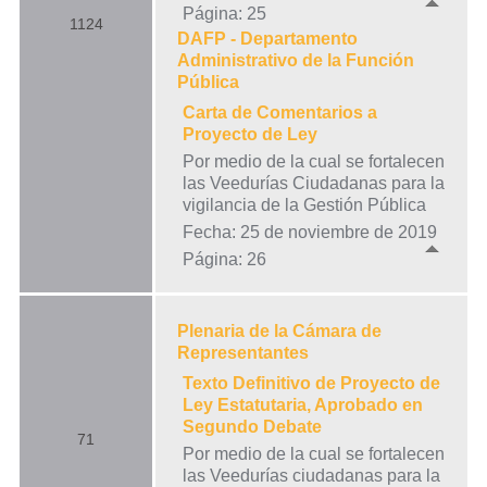
Página: 25
1124
DAFP - Departamento
Administrativo de la Función
Pública
Carta de Comentarios a
Proyecto de Ley
Por medio de la cual se fortalecen
las Veedurías Ciudadanas para la
vigilancia de la Gestión Pública
Fecha: 25 de noviembre de 2019
Página: 26
Plenaria de la Cámara de
Representantes
Texto Definitivo de Proyecto de
Ley Estatutaria, Aprobado en
Segundo Debate
71
Por medio de la cual se fortalecen
las Veedurías ciudadanas para la