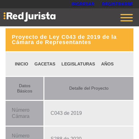
INGRESAR
REGISTRARSE
Proyecto de Ley C043 de 2019 de la
Contáctanos
Cámara de Representantes
Ventajas
INICIO
GACETAS
LEGISLATURAS
AÑOS
Cómo funciona
Opiniones
Datos
Detalle del Proyecto
Planes
Básicos
Número
C043 de 2019
Cámara
Número
S288 de 2020