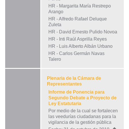
HR - Margarita María Restrepo
Arango
HR - Alfredo Rafael Deluque
Zuleta
HR - David Ernesto Pulido Novoa
HR - Inti Raúl Asprilla Reyes
HR - Luis Alberto Albán Urbano
HR - Carlos Germán Navas
Talero
Plenaria de la Cámara de
Representantes
Informe de Ponencia para
Segundo Debate a Proyecto de
Ley Estatutaria
Por medio de la cual se fortalecen
las veedurías ciudadanas para la
vigilancia de la gestión pública