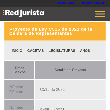
INGRESAR
REGISTRARSE
Proyecto de Ley C515 de 2021 de la
Contáctanos
Cámara de Representantes
Ventajas
INICIO
GACETAS
LEGISLATURAS
AÑOS
Cómo funciona
Opiniones
Datos
Detalle del Proyecto
Planes
Básicos
Número
C515 de 2021
Cámara
Número
S495 de 2021