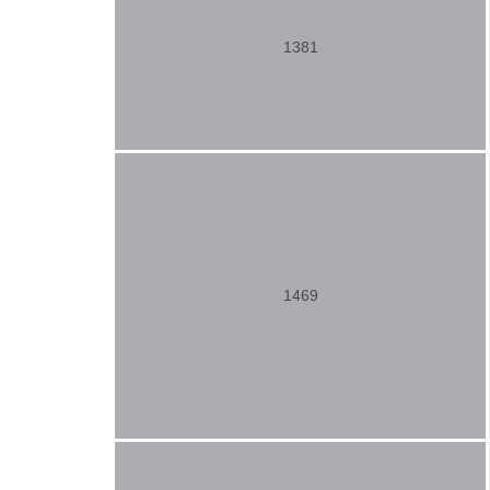
1381
1469