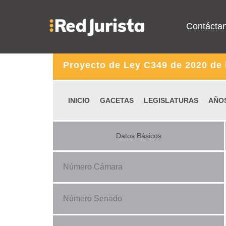
Contácta
Proyecto de Ley C349 de 2020 de
INICIO
GACETAS
LEGISLATURAS
AÑO
Datos Básicos
Número Cámara
Número Senado