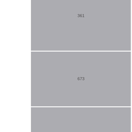
361
673